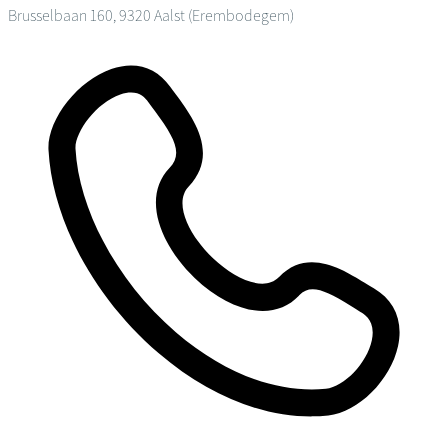
Brusselbaan 160, 9320 Aalst (Erembodegem)