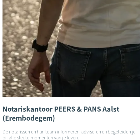
Notariskantoor
PEERS & PANS
Aalst
(Erembodegem)
De notarissen en hun team informeren, adviseren en begeleiden je
bij alle sleutelmomenten van je leven.